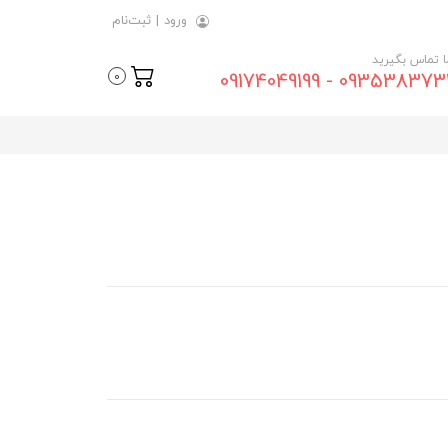
ورود
|
ثبت‌نام
ما تماس بگیرید
09353837315 - 0917404
0