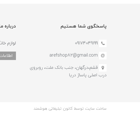
پاسخگوی شما هستیم
درباره ما
09174049199
لوازم خان
arefshop82@gmail.com
اطلاعات
قشم،درگهان، جنب بانک ملت، روبروی
درب اصلی پاساژ دریا
ساخت سایت توسط کانون تبلیغاتی هوشمند