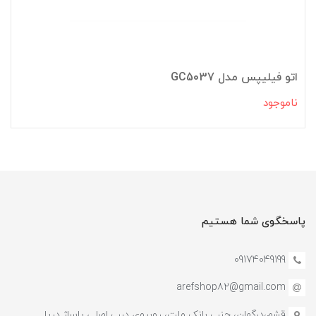
اتو فیلیپس مدل GC5037
ناموجود
پاسخگوی شما هستیم
09174049199
arefshop82@gmail.com
قشم،درگهان، جنب بانک ملت، روبروی درب اصلی پاساژ دریا