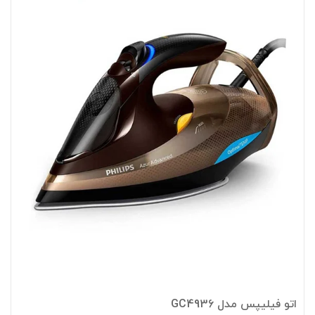
اتو فیلیپس مدل GC4936