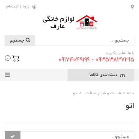
ورود
|
ثبت‌نام
جستجو
با ما تماس بگیرید
09353837315 - 09174049199
0
دسته‌بندی کالاها
خانه
شست و شو و نظافت
اتو
اتو