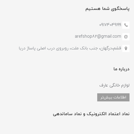
پاسخگوی شما هستیم
09174049199
arefshop82@gmail.com
قشم،درگهان، جنب بانک ملت، روبروی درب اصلی پاساژ دریا
درباره ما
لوازم خانگی عارف
اطلاعات بیش‌تر
نماد اعتماد الکترونیک و نماد ساماندهی