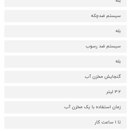
بله
سيستم ضدچکه
بله
سيستم ضد رسوب
بله
گنجايش مخزن آب
3.2 لیتر
زمان استفاده با یک مخزن آب
تا 1 ساعت کار