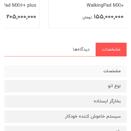
ngPad MX16+ plus
WalkingPad MX10
205,000,000
155,000,000
تومان
توم
مشخصات
دیدگاه‌ها
مشخصات
نوع اتو
بخارگر ایستاده
سيستم خاموش کننده خودکار