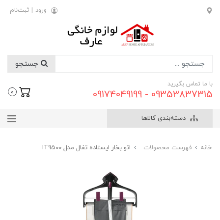
ورود
|
ثبت‌نام
جستجو
با ما تماس بگیرید
09353837315 - 09174049199
0
دسته‌بندی کالاها
خانه
فهرست محصولات
اتو بخار ایستاده تفال مدل IT9500