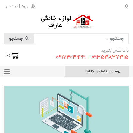
ورود
|
ثبت‌نام
جستجو
با ما تماس بگیرید
09353837315 - 09174049199
0
دسته‌بندی کالاها