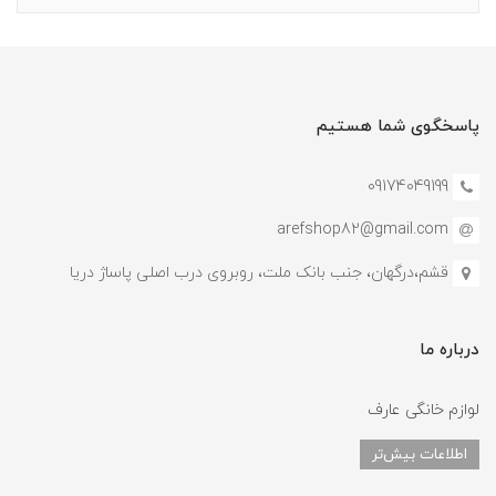
پاسخگوی شما هستیم
09174049199
arefshop82@gmail.com
قشم،درگهان، جنب بانک ملت، روبروی درب اصلی پاساژ دریا
درباره ما
لوازم خانگی عارف
اطلاعات بیش‌تر