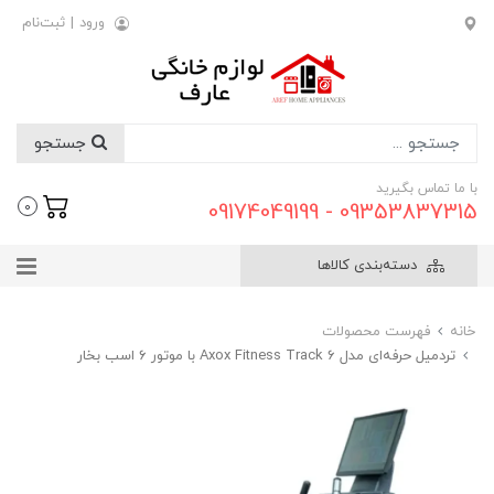
ورود
|
ثبت‌نام
جستجو
با ما تماس بگیرید
09353837315 - 09174049199
0
دسته‌بندی کالاها
خانه
فهرست محصولات
تردمیل حرفه‌ای مدل Axox Fitness Track 6 با موتور ۶ اسب بخار