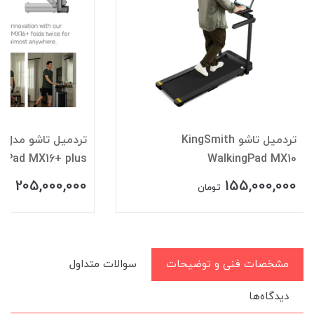
تردمیل تاشو KingSmith
تر
ngPad MX16+ plus
WalkingPad MX10
205,000,000
155,000,000
تومان
توم
مشخصات فنی و توضیحات
سوالات متداول
دیدگاه‌ها