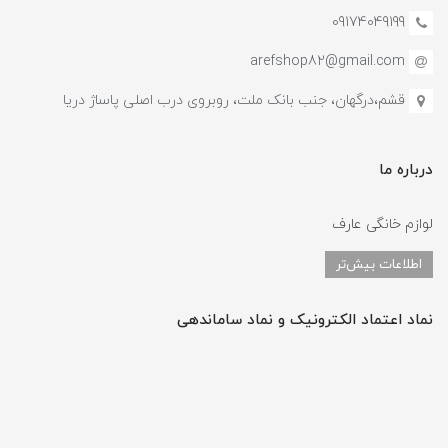
09174049199
arefshop82@gmail.com
قشم،درگهان، جنب بانک ملت، روبروی درب اصلی پاساژ دریا
درباره ما
لوازم خانگی عارف
اطلاعات بیش‌تر
نماد اعتماد الکترونیک و نماد ساماندهی