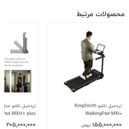
محصولات مرتبط
تردمیل تاشو KingSmith
تر
ngPad MX16+ plus
WalkingPad MX10
205,000,000
155,000,000
تومان
توم