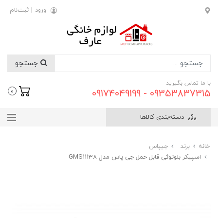
ورود
|
ثبت‌نام
جستجو
با ما تماس بگیرید
09353837315 - 09174049199
0
دسته‌بندی کالاها
خانه
برند
جیپاس
اسپیکر بلوتوثی قابل حمل جی پاس مدل GMS11138