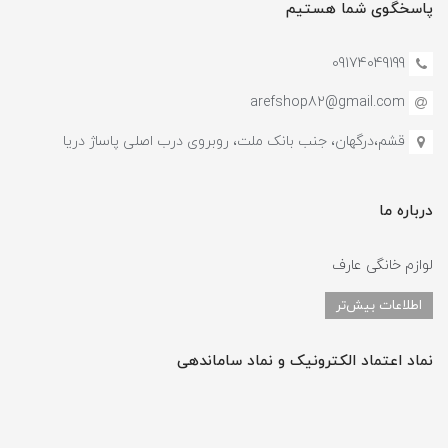
پاسخگوی شما هستیم
09174049199
arefshop82@gmail.com
قشم،درگهان، جنب بانک ملت، روبروی درب اصلی پاساژ دریا
درباره ما
لوازم خانگی عارف
اطلاعات بیش‌تر
نماد اعتماد الکترونیک و نماد ساماندهی