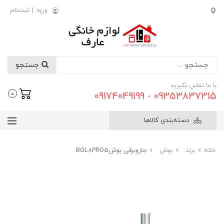
ورود
|
ثبت‌نام
جستجو
با ما تماس بگیرید
09353837315 - 09174049199
0
دسته‌بندی کالاها
خانه
برند
بوش
جاروبرقی بوشBGL8PRO5