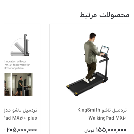
محصولات مرتبط
تردمیل تاشو KingSmith
تر
ngPad MX16+ plus
WalkingPad MX10
205,000,000
155,000,000
تومان
توم