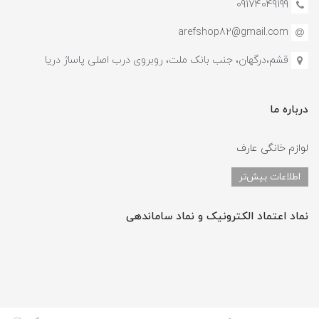
09174049199
arefshop82@gmail.com
قشم،درگهان، جنب بانک ملت، روبروی درب اصلی پاساژ دریا
درباره ما
لوازم خانگی عارف
اطلاعات بیش‌تر
نماد اعتماد الکترونیک و نماد ساماندهی