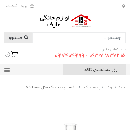
ورود
|
ثبت‌نام
جستجو
با ما تماس بگیرید
09353837315 - 09174049199
0
دسته‌بندی کالاها
خانه
برند
پاناسونیک
غذاساز پاناسونیک مدل MK-F500