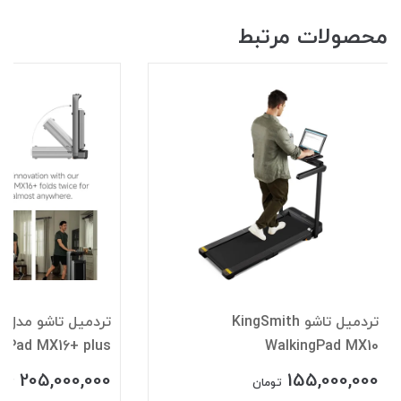
محصولات مرتبط
تردمیل تاشو KingSmith
تر
ngPad MX16+ plus
WalkingPad MX10
205,000,000
155,000,000
تومان
توم