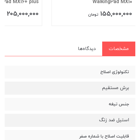
ngPad MX16+ plus
WalkingPad MX10
205,000,000
155,000,000
تومان
توم
مشخصات
دیدگاه‌ها
تکنولوژی اصلاح
برش مستقیم
جنس تیغه
استیل ضد زنگ
قابلیت اصلاح با شماره صفر