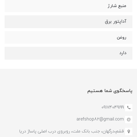
منبع شارژ
آداپتور برق
روغن
دارد
پاسخگوی شما هستیم
09174049199
arefshop82@gmail.com
قشم،درگهان، جنب بانک ملت، روبروی درب اصلی پاساژ دریا