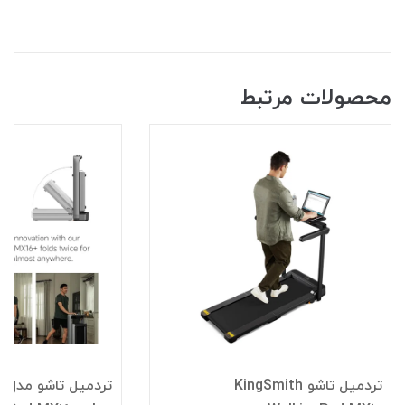
محصولات مرتبط
تردمیل تاشو KingSmith
تر