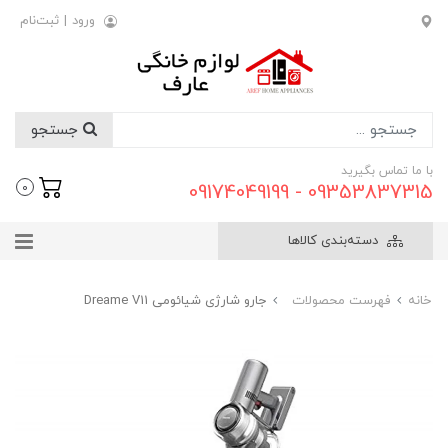
ورود
|
ثبت‌نام
جستجو
با ما تماس بگیرید
09353837315 - 09174049199
0
دسته‌بندی کالاها
خانه
فهرست محصولات
جارو شارژی شیائومی Dreame V11