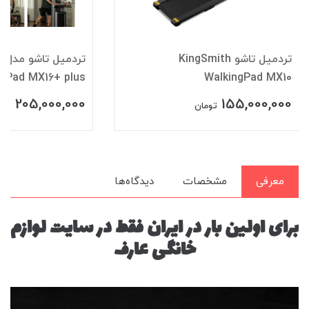
تردمیل تاشو KingSmith
تر
ngPad MX16+ plus
WalkingPad MX10
205,000,000
155,000,000
تومان
توم
معرفی
مشخصات
دیدگاه‌ها
برای اولین بار در ایران فقط در سایت لوازم
خانگی عارف