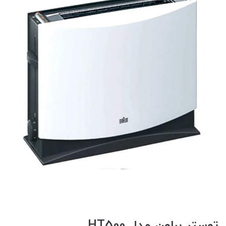
توستر براون مدل HT500