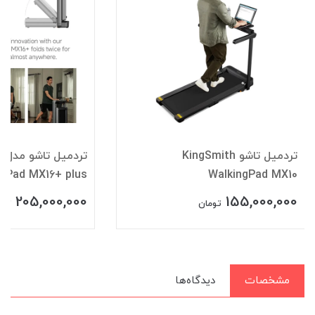
تردمیل تاشو KingSmith
تر
ngPad MX16+ plus
WalkingPad MX10
205,000,000
155,000,000
تومان
توم
مشخصات
دیدگاه‌ها