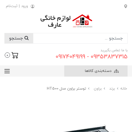
ورود
|
ثبت‌نام
جستجو
با ما تماس بگیرید
09353837315 - 09174049199
0
دسته‌بندی کالاها
خانه
برند
براون
توستر براون مدل HT500