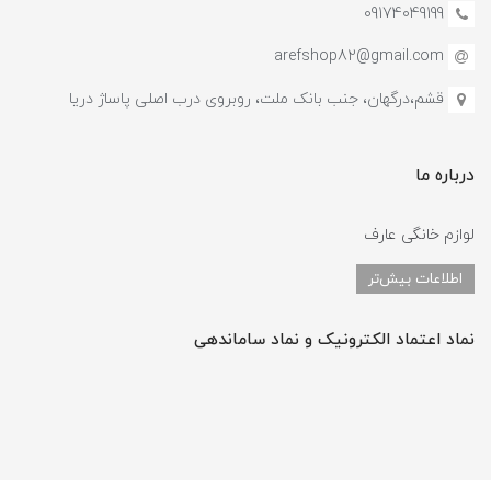
09174049199
arefshop82@gmail.com
قشم،درگهان، جنب بانک ملت، روبروی درب اصلی پاساژ دریا
درباره ما
لوازم خانگی عارف
اطلاعات بیش‌تر
نماد اعتماد الکترونیک و نماد ساماندهی