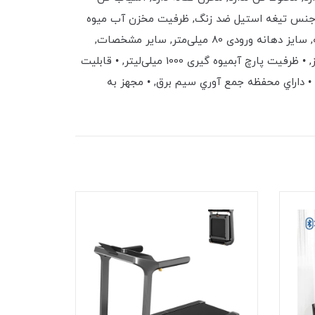
4.7 کیلوگرم, عملکرد تک کاره, جنس بدنه فلز, جنس تیغه استیل ضد زنگ, ظرفیت مخزن آب میوه
گیری 1 لیتر, ظرفیت پارچ مخلوط کن ❌, جنس پارچ مخلوط کن ❌, ظرفیت مخزن تفاله 2.1 لیتر, تعداد تنظیمات سرعت 2 سرعته, سایز دهانه ورودی 80 میلی‌متر, سایر مشخصات,
طول سیم برق 1 متر, پایه ضد لغزش ✔, توان مصرفی 1200 واتویژگی ها• بدون لرزش• ولتاژ 220-240 ولت, • فرکانس 50/60 هرتز, • ظرفیت پارچ آبمیوه گیری 1000 میلی‌لیتر, • قابلیت
شستشو, • دارای تکنولوژی FibreBoost برای افزایش فیبر آبمیوه, • داراي محفظه جمع آوري سيم برق, • مجهز به