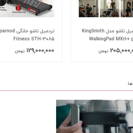
تردمیل تاشو مدل KingSmith
تردمیل تاشو خانگی nod
Fitness STH-3085
WalkingPad MX16+ 
129,000,000
205,000,
تومان
تومان
ها