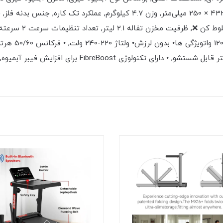
ندارد, سیستم ضد چکه داردمشخصات فنیابعاد 269 × 432 × 250 میلی‌متر, وزن 
شستشوی لوازم جانبی در ماشین ظرفشویی, • دارای فیلتر قابل 