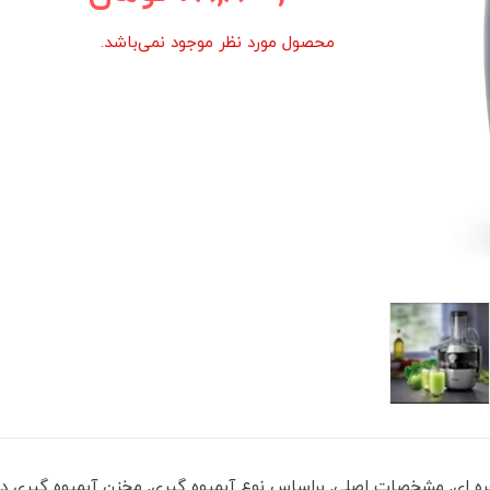
محصول مورد نظر موجود نمی‌باشد.
 سازنده چین, رنگ نقره ای, مشخصات اصلی, براساس نوع آبمیوه گیری, مخزن آبمیوه 