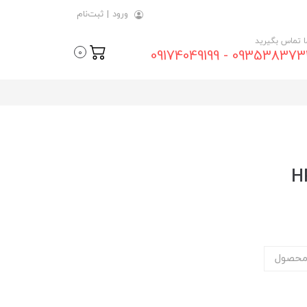
ورود
|
ثبت‌نام
ما تماس بگیرید
09353837315 - 0917404
0
محصول