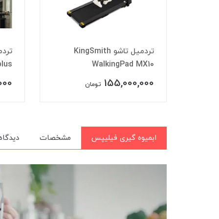
مدل KingSmith
تردمیل تاشو KingSmith
plus
WalkingPad MX10
WAL
000
155,000,000
تومان
ابمیوه گیری فیلیپس
مشخصات
دیدگاه‌