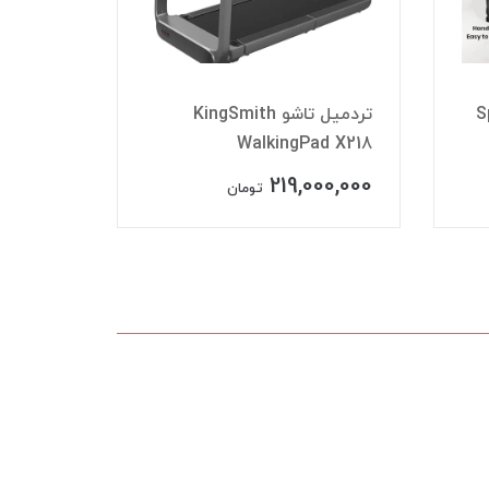
تردمیل 
Spar
تردمیل تاشو KingSmith
مدل
plus
WalkingPad X218
00,000
219,000,000
تومان