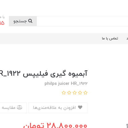
با 
جستجو
9199
تماس با ما
آبمیوه گیری فیلیپس HR_1922
philps juicer HR_1922
افزودن به علاقه‌مندی‌ها
مقایسه 
28,800,000
تومان