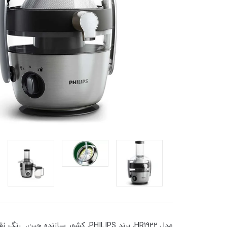
مدل HR1922, برند PHILIPS, کشور