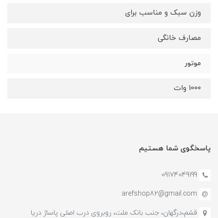
وزن سبک و مناسب برای
مصارف خانگی
موتور
1000 وات
پاسخگوی شما هستیم
09174049199
arefshop82@gmail.com
قشم،درگهان، جنب بانک ملت، روبروی درب اصلی پاساژ دریا