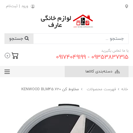
ورود
|
ثبت‌نام
جستجو
با ما تماس بگیرید
09353837315 - 09174049199
0
دسته‌بندی کالاها
خانه
فهرست محصولات
مخلوط کن KENWOOD BLM45.720