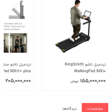
تردمیل تاشو KingSmith
تر
ngPad MX16+ plus
WalkingPad MX10
205,000,000
155,000,000
تومان
توم
مشخصات
دیدگاه‌ها