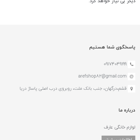
دیگر بی نیاز خواهد کرد.
پاسخگوی شما هستیم
09174049199
arefshop82@gmail.com
قشم،درگهان، جنب بانک ملت، روبروی درب اصلی پاساژ دریا
درباره ما
لوازم خانگی عارف
اطلاعات بیش‌تر