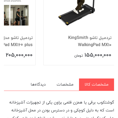
تردمیل تاشو KingSmith
تر
ngPad MX16+ plus
WalkingPad MX10
205,000,000
155,000,000
تومان
توم
مشخصات کالا
مشخصات
دیدگاه‌ها
گوشتکوب برقی یا همزن قلمی براون یکی از تجهیزات آشپزخانه
است که به دلیل کوچکی و در دسترس بودن در محل آشپزخانه