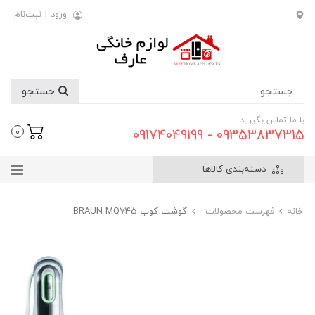
ورود
|
ثبت‌نام
جستجو
با ما تماس بگیرید
09353837315 - 09174049199
0
دسته‌بندی کالاها
خانه
فهرست محصولات
گوشت کوب BRAUN MQ745