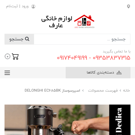
ورود
|
ثبت‌نام
جستجو
با ما تماس بگیرید
09353837315 - 09174049199
0
دسته‌بندی کالاها
خانه
فهرست محصولات
اسپرسوساز DELONGHI EC685BK