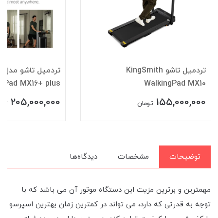
تردمیل تاشو KingSmith
تر
ngPad MX16+ plus
WalkingPad MX10
205,000,000
155,000,000
تومان
توم
توضیحات
مشخصات
دیدگاه‌ها
مهمترین و برترین مزیت این دستگاه موتور آن می باشد که با
توجه به قدرتی که دارد، می تواند در کمترین زمان بهترین اسپرسو