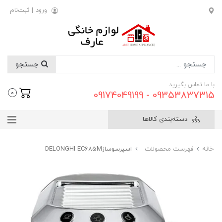
ورود
|
ثبت‌نام
جستجو
با ما تماس بگیرید
09353837315 - 09174049199
0
دسته‌بندی کالاها
خانه
فهرست محصولات
اسپرسوسازDELONGHI EC685M