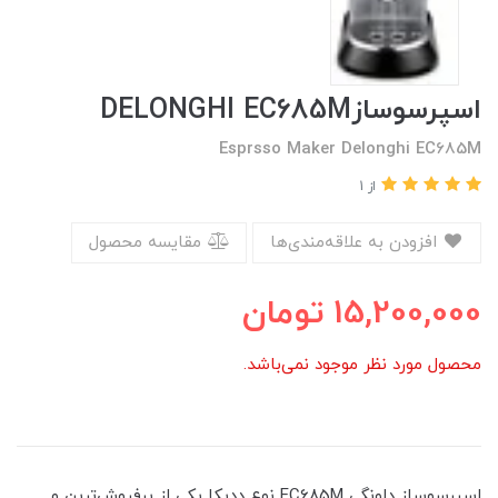
اسپرسوسازDELONGHI EC685M
Esprsso Maker Delonghi EC685M
از 1
افزودن به علاقه‌مندی‌ها
مقایسه محصول
15,200,000
تومان
محصول مورد نظر موجود نمی‌باشد.
اسپرسوساز دلونگی EC685M نوع ددیکا یکی از پرفرو‌ش‌ترین و