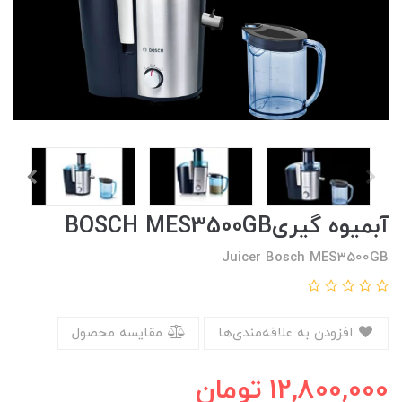
آبمیوه گیریBOSCH MES3500GB
Juicer Bosch MES3500GB
افزودن به علاقه‌مندی‌ها
مقایسه محصول
12,800,000
تومان