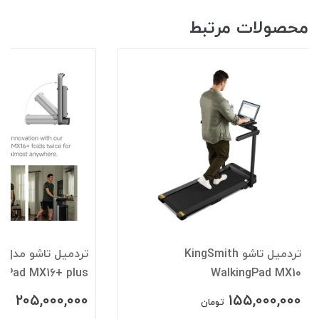
محصولات مرتبط
تردمیل تاشو KingSmith
تر
ngPad MX16+ plus
WalkingPad MX10
205,000,000
155,000,000
تومان
توم