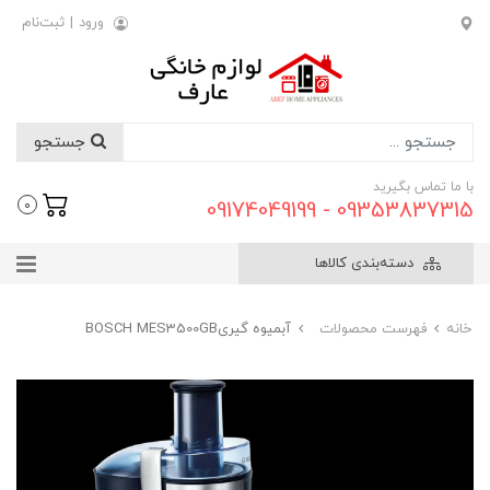
ورود
|
ثبت‌نام
جستجو
با ما تماس بگیرید
09353837315 - 09174049199
0
دسته‌بندی کالاها
خانه
فهرست محصولات
آبمیوه گیریBOSCH MES3500GB