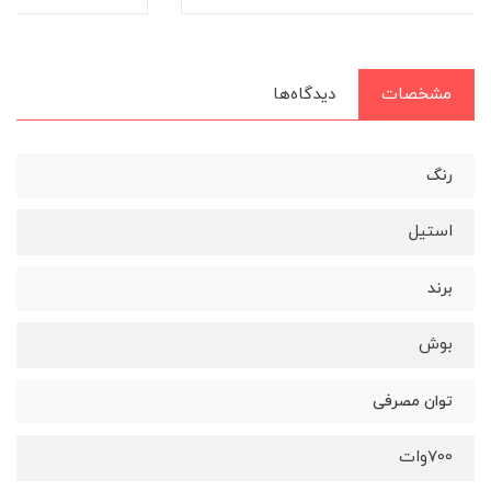
مشخصات
دیدگاه‌ها
رنگ
استیل
برند
بوش
توان مصرفی
700وات