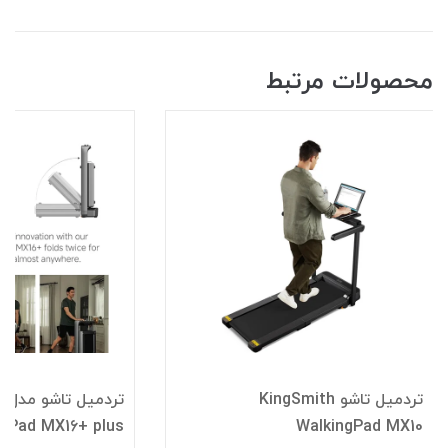
محصولات مرتبط
تردمیل تاشو KingSmith
تر
ngPad MX16+ plus
WalkingPad MX10