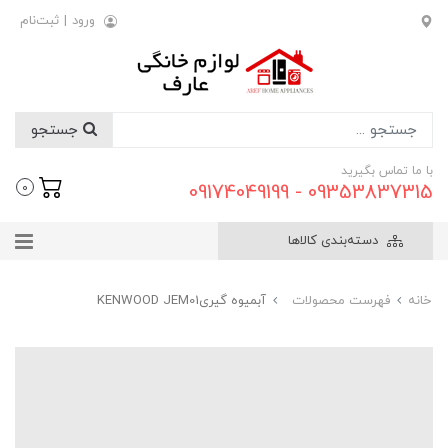
ورود
|
ثبت‌نام
جستجو
با ما تماس بگیرید
09353837315 - 09174049199
0
دسته‌بندی کالاها
خانه
فهرست محصولات
آبمیوه گیریKENWOOD JEM01