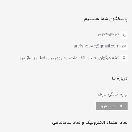
پاسخگوی شما هستیم
09174049199
arefshop82@gmail.com
قشم،درگهان، جنب بانک ملت، روبروی درب اصلی پاساژ دریا
درباره ما
لوازم خانگی عارف
اطلاعات بیش‌تر
نماد اعتماد الکترونیک و نماد ساماندهی