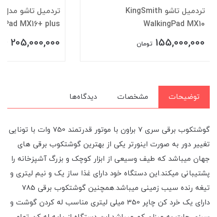
تردمیل تاشو KingSmith
تر
ngPad MX16+ plus
WalkingPad MX10
205,000,000
155,000,000
تومان
توم
توضیحات
مشخصات
دیدگاه‌ها
گوشتکوب برقی سری 7 براون با موتور قدرتمند 750 وات با تونایی
تغییر دور به صورت اینورتر یکی از بهترین گوشتکوب برقی های
جهان میباشد که طیف وسیعی از ابزار کوچک و بزرگ آشپزخانه را
پشتیبانی میکند.این دستگاه خود دارای غذا ساز یک و نیم لیتری و
تیغه رنده سیب زمینی میباشد.همچنین گوشتکوب برقی 785
دارای یک خرد کن چاپر 350 میلی لیتری مناسب له کردن گوشت و