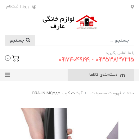
ورود
|
ثبت‌نام
جستجو
با ما تماس بگیرید
09353837315 - 09174049199
0
دسته‌بندی کالاها
خانه
فهرست محصولات
گوشت کوب BRAUN MQ785