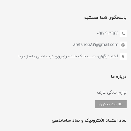
پاسخگوی شما هستیم
09174049199
arefshop82@gmail.com
قشم،درگهان، جنب بانک ملت، روبروی درب اصلی پاساژ دریا
درباره ما
لوازم خانگی عارف
اطلاعات بیش‌تر
نماد اعتماد الکترونیک و نماد ساماندهی