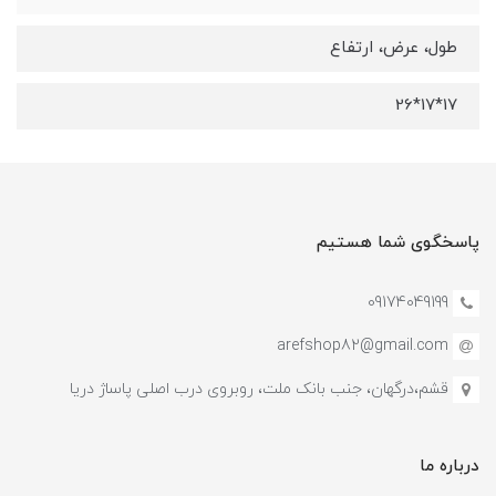
طول، عرض، ارتفاع
17*17*26
پاسخگوی شما هستیم
09174049199
arefshop82@gmail.com
قشم،درگهان، جنب بانک ملت، روبروی درب اصلی پاساژ دریا
درباره ما