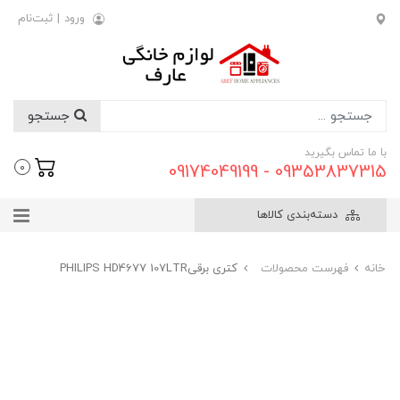
ورود
|
ثبت‌نام
جستجو
با ما تماس بگیرید
09353837315 - 09174049199
0
دسته‌بندی کالاها
خانه
فهرست محصولات
کتری برقیPHILIPS HD4677 107LTR