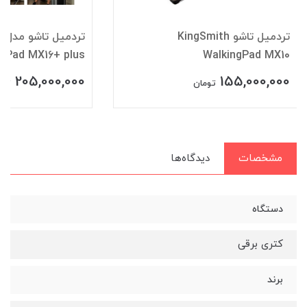
تردمیل تاشو KingSmith
تر
ngPad MX16+ plus
WalkingPad MX10
205,000,000
155,000,000
تومان
توم
مشخصات
دیدگاه‌ها
دستگاه
کتری برقی
برند