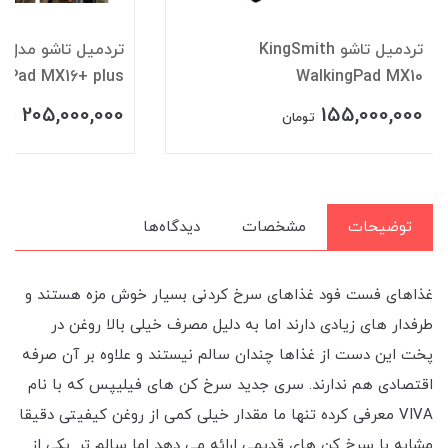
تردمیل تاشو KingSmith
تر
ngPad MX16+ plus
WalkingPad MX10
205,000,000
155,000,000
تومان
توم
توضیحات
مشخصات
دیدگاه‌ها
غذاهای فست فود غذاهای سرخ کردنی بسیار خوش مزه هستند و
طرفدار های زیادی دارند اما به دلیل مصرف خیلی بالا روغن در
پخت این دست از غذاها چندان سالم نیستند و علاوه بر آن صرفه
اقتصادی هم ندارند. سری جدید سرخ کن های فیلیپس که با نام
VIVA معرفی کرده تنها ما مقدار خیلی کمی از روغن کیفیتی دقیقا
مشابه با سرخ کن های قدیمی ارائه می دهد اما سالم تر. یکی از