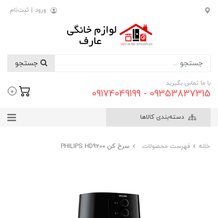
ورود
|
ثبت‌نام
جستجو
با ما تماس بگیرید
09353837315 - 09174049199
0
دسته‌بندی کالاها
خانه
فهرست محصولات
سرخ کن PHILIPS HD9200