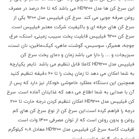
این سرخ کن ها مدل HD9200 می باشد که تا 80 درصد در مصرف
روغن صرفه جویی می کند. سرخ کن فیلیپس مدل 9200 یکی از
سرخ کن های حرفه ای و باکیفیت شرکت معتبر فیلیپس است.
سرخ کن 9200 فیلیپس قابلیت پخت سییب زمینی، اسنک، مرغ،
جوجه، همبرگر، سوسیس، گوشت، ماهی، کیک،مافین، نان تست،
سبزیجات و … را دارا می باشد.زمان و دمای پخت سرخ کن
فیلیپس مدل HD9200 کاملا قابل تنظیم می باشد. تایمر یکپارچه
به شما امکان می دهد تا زمان پخت را تا 60 دقیقه تنظیم کنید
همچنین این دستگاه عملکرد خاموشی خودکار نیز دارد که پس از
آن با صدایی به شما اطلاع می دهد که غذایتان آماده است. سرخ
کن فیلیپس مدل HD9200 امکان تنظیم کردن درجه حارت تا 200
درجه را فراهم کرده است.این سرخ کن از نوع سرخ کن های کم
روغن و بدون روغن است که از توان مصرفی 1400 وات است.
ظرفیت کاسه سرخ کن فیلیپس مدل HD9200 معادل 0٫8 کیلوگرم
است و برای 4 نفر مناسب است.