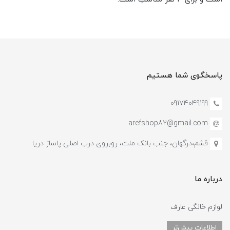
پاسخگوی شما هستیم
09174049199
arefshop82@gmail.com
قشم،درگهان، جنب بانک ملت، روبروی درب اصلی پاساژ دریا
درباره ما
لوازم خانگی عارف
اطلاعات بیش‌تر