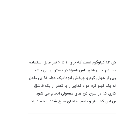
این سرخ کن استثنایی همه کاره برای پخت و پز و غذای سرخ شده سالم برای هر وعده غذایی مناسب است. ظرفیت این سرخ کن 1.2 کیلوگرم است که برای 4 تا 6 نفر قابل استفاده
منوی تنظیمات هوشمند و بیش از 300 دستورالعمل از طریق نرم افزار My ActiFry در تمامی سیستم عامل های تلفن همراه در دسترس می باشد.
 می کند که به طور هم زمان از طریق ترکیبی از هوای گرم و چرخش اتوماتیک مواد غذایی داخل
ت. نکته قابل اهمیت درمورد این سرخ کن چند کاره بودن آن است سرخ کن تفال مدل FZ7600 می تواند یک کیلو گرم مواد غذایی را با کمتر از یک قاشق
 مثل کاری که در سرخ کن های معمولی انجام می شود