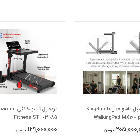
تردمیل تاشو مدل KingSmith
تردمیل تاشو خانگی nod
Fitness STH-3085
WalkingPad MX16+ 
129,000,000
205,000,
تومان
تومان