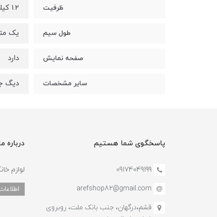
1.2 کیلو
ظرفیت
یک مت
طول سیم
دارد
صفحه نمایش
دیگ ج
سایر مشخصات
پاسخگوی شما هستیم
درباره ما
09174049199
لوازم خان
arefshop82@gmail.com
اطلاعات
قشم،درگهان، جنب بانک ملت، روبروی