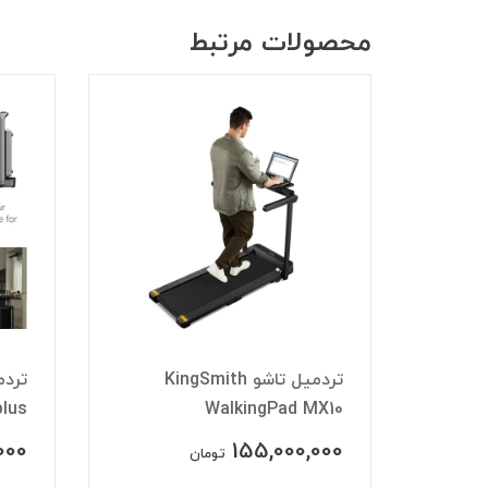
محصولات مرتبط
مدل KingSmith
تردمیل تاشو KingSmith
plus
WalkingPad MX10
WAL
000
155,000,000
تومان