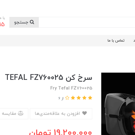
با 
جستجو
9199
تماس با ما
سرخ کن TEFAL FZ760025
Fry Tefal FZ760025
از 6
افزودن به علاقه‌مندی‌ها
مقایسه 
19,200,000
تومان