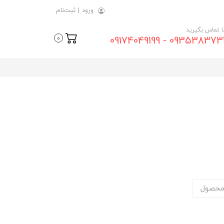
ورود
|
ثبت‌نام
ما تماس بگیرید
09353837315 - 0917404
0
محصول