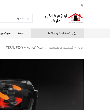
دسته‌بندی کالاها
خانه
سبدخرید
خانه
فهرست محصولات
سرخ کن TEFAL FZ760025