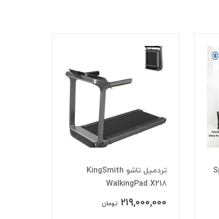
تردمیل 
Spar
تردمیل تاشو KingSmith
مدل
plus
WalkingPad X218
00,000
219,000,000
تومان