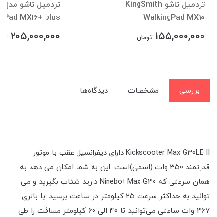
تردمیل تاشو KingSmith
تر
ngPad MX16+ plus
WalkingPad MX10
205,000,000
155,000,000
تومان
توم
بررسی
مشخصات
دیدگاه‌ها
Kickscooter Max G30LE II دارای دیفرانسیل عقب با موتور
قدرتمند 350 وات (اسمی)است. این به شما امکان می دهد به
همان سرعتی که Ninebot Max G30 دارید شتاب بگیرید و می
توانید به حداکثر سرعت 25 کیلومتر در ساعت برسید. با باتری
367 وات ساعتی می‌توانید تا 40 الی 60 کیلومتر مسافت را طی