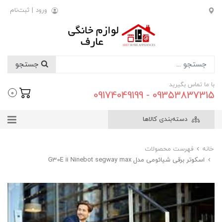
ورود
|
ثبت‌نام
جستجو
با ما تماس بگیرید
09353837315 - 09174049199
0
دسته‌بندی کالاها
خانه
فهرست محصولات
اسکوتر برقی شیائومی مدل G30E ii Ninebot segway max