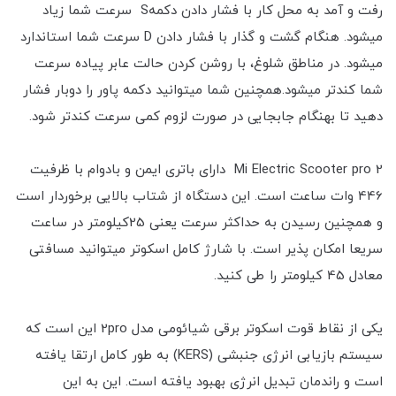
رفت و آمد به محل کار با فشار دادن دکمهS سرعت شما زیاد
میشود. هنگام گشت و گذار با فشار دادن D سرعت شما استاندارد
میشود. در مناطق شلوغ، با روشن کردن حالت عابر پیاده سرعت
شما کندتر میشود.همچنین شما میتوانید دکمه پاور را دوبار فشار
دهید تا بهنگام جابجایی در صورت لزوم کمی سرعت کندتر شود.
Mi Electric Scooter pro 2 دارای باتری ایمن و بادوام با ظرفیت
446 وات ساعت است. این دستگاه از شتاب بالایی برخوردار است
و همچنین رسیدن به حداکثر سرعت یعنی 25کیلومتر در ساعت
سریعا امکان پذیر است. با شارژ کامل اسکوتر میتوانید مسافتی
معادل 45 کیلومتر را طی کنید.
یکی از نقاط قوت اسکوتر برقی شیائومی مدل 2pro این است که
سیستم بازیابی انرژی جنبشی (KERS) به طور کامل ارتقا یافته
است و راندمان تبدیل انرژی بهبود یافته است. این به این