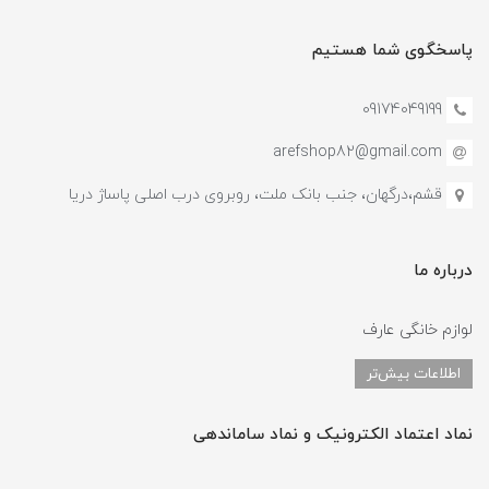
پاسخگوی شما هستیم
09174049199
arefshop82@gmail.com
قشم،درگهان، جنب بانک ملت، روبروی درب اصلی پاساژ دریا
درباره ما
لوازم خانگی عارف
اطلاعات بیش‌تر
نماد اعتماد الکترونیک و نماد ساماندهی