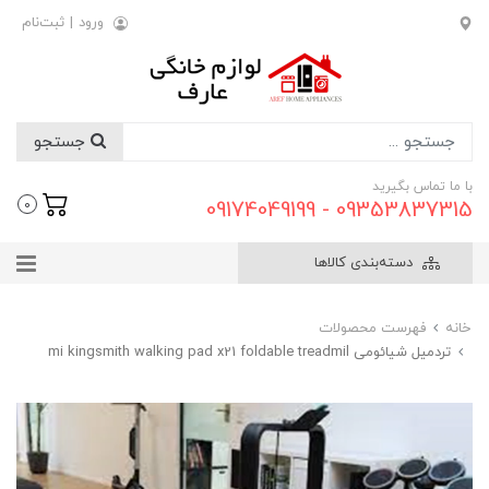
ورود
|
ثبت‌نام
جستجو
با ما تماس بگیرید
09353837315 - 09174049199
0
دسته‌بندی کالاها
خانه
فهرست محصولات
تردمیل شیائومی mi kingsmith walking pad x21 foldable treadmil