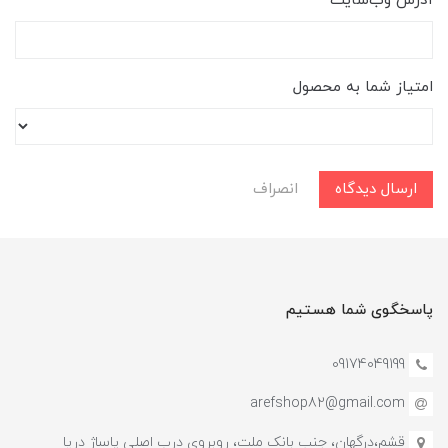
آدرس وب‌سایت
امتیاز شما به محصول
ارسال دیدگاه
انصراف
پاسخگوی شما هستیم
09174049199
arefshop82@gmail.com
قشم،درگهان، جنب بانک ملت، روبروی درب اصلی پاساژ دریا