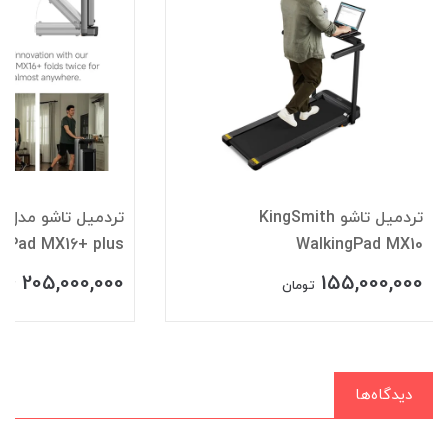
تردمیل تاشو KingSmith
تر
ngPad MX16+ plus
WalkingPad MX10
205,000,000
155,000,000
تومان
توم
دیدگاه‌ها