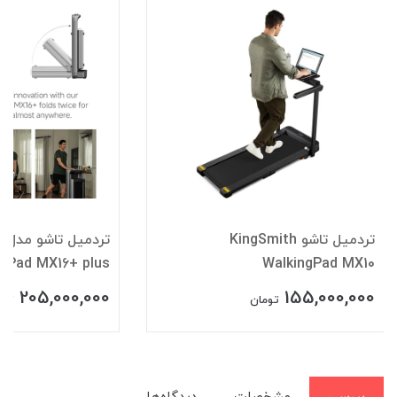
تردمیل تاشو KingSmith
تر
ngPad MX16+ plus
WalkingPad MX10
205,000,000
155,000,000
تومان
توم