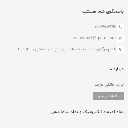
پاسخگوی شما هستیم
09174049199
arefshop82@gmail.com
قشم،درگهان، جنب بانک ملت، روبروی درب اصلی پاساژ دریا
درباره ما
لوازم خانگی عارف
اطلاعات بیش‌تر
نماد اعتماد الکترونیک و نماد ساماندهی