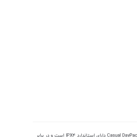
ز جنس پارچه ی بسیار سبکی ساخته شده و وزن آن حدودا 165 گرم است که بخاطر استفاده از پلی استر و نوع طراحی کیف Casual DayPack دارای استاندارد IPX4 است و در برابر