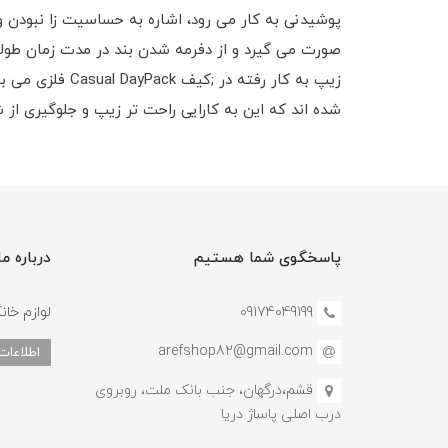
پوشیدنی به کار می رود، اشاره به حساسیت زا نبودن و 
صورت می گیرد و از دفرمه شدن بند در مدت زمان طولا
زیپ به کار رف
شده اند که این به کارایی راحت تر زیپ و جلوگیری ا
پاسخگوی شما هستیم
درباره ما
09174049199
لوازم خان
arefshop82@gmail.com
اطلاعات
قشم،درگهان، جنب بانک ملت، روبروی
درب اصلی پاساژ دریا