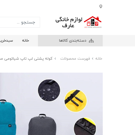
دسته‌بندی کالاها
خانه
سبدخرید
خانه
فهرست محصولات
کوله پشتی لپ تاپ شیائومی مدل asual daypack bag 10l