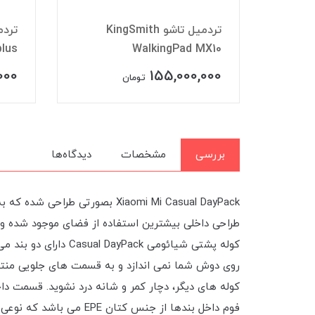
مدل KingSmith
تردمیل تاشو KingSmith
plus
WalkingPad MX10
WAL
000
155,000,000
تومان
بررسی
مشخصات
دیدگاه‌ها
Xiaomi Mi Casual DayPack بصور
طراحی داخلی بیشترین استفاده از فضای موجود شده و شم
کوله پشتی شیائومی 
روی دوش شما نمی اندازد و به قسمت های جلویی منتقل
کوله های دیگر، دچار کمر و شانه درد نشوید. قسمت د
فوم داخل بندها از جنس