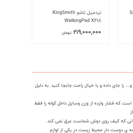
تردمیل 
Spar
تردمیل تاشو KingSmith
مدل
plus
WalkingPad X218
00,000
219,000,000
تومان
ندزفری و… را جای داده و با خیال راحت جابجا کنید. به دلیل
ها به صورتی است که فشار وارده از وزن وسایل داخل کوله را فقط
ز
 زمانی که کیف روی دوش شماست عرق نمی کند.
انی که کلمه ی دوست دار محیط زیست در یکی از لوازم