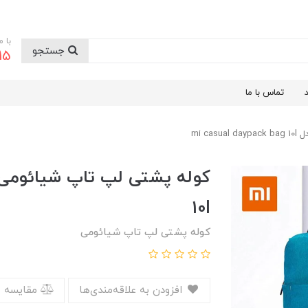
با 
جستجو
9199
تماس با ما
mi c
10l
کوله پشتی لپ تاپ شیائومی
افزودن به علاقه‌مندی‌ها
مقایسه 