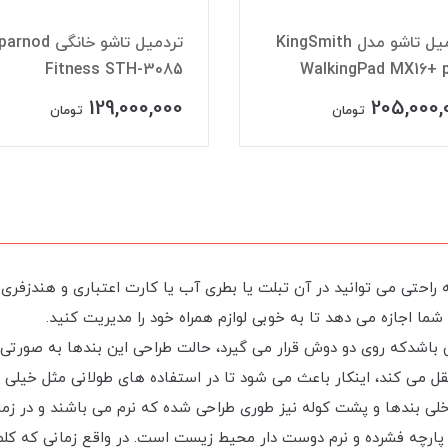
تردمیل تاشو مدل KingSmith
تردمیل تاشو خانگی nod
Fitness STH-3085
WalkingPad MX16+ 
129,000,000
205,000,
تومان
تومان
تی طراحی شده که به راحتی می توانید در آن تبلت یا بطری آب یا کارت اعتباری و ه
ا اجازه می دهد تا به خوبی لوازم همراه خود را مدیریت کنید.
Casual DayPack دارای دو بند می باشدکه روی دو دوش قرار می گیرد، حالت طراحی این بند
 می کند، اینکار باعث می شود تا در استفاده های طولانی مثل خیلی ا
اخلی بندها و پشت کوله نیز طوری طراحی شده که نرم می باشند و در
 کتان EPE می باشد که نوعی پارچه فشرده و نرم دوست دار محیط زیست است. در واقع زم