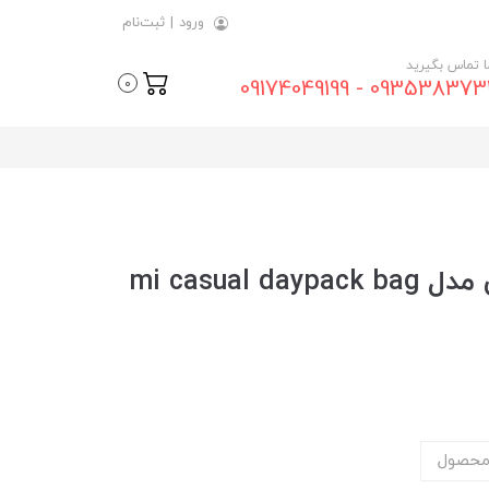
ورود
|
ثبت‌نام
ما تماس بگیرید
09353837315 - 0917404
0
کوله پشتی لپ تاپ شیائومی مدل mi casual daypack bag
محصول