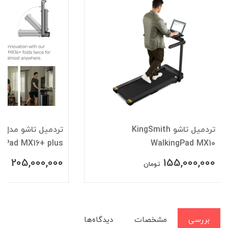
تردمیل تاشو KingSmith
تر
ngPad MX16+ plus
WalkingPad MX10
205,000,000
155,000,000
تومان
توم
بررسی
مشخصات
دیدگاه‌ها