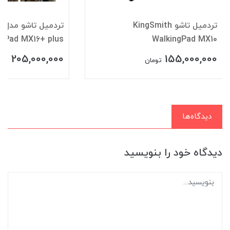
تردمیل تاشو KingSmith
تر
ngPad MX16+ plus
WalkingPad MX10
205,000,000
155,000,000
تومان
توم
دیدگاه‌ها
دیدگاه خود را بنویسید