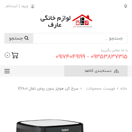
ورود
|
ثبت‌نام
جستجو
با ما تماس بگیرید
09353837315 - 09174049199
0
دسته‌بندی کالاها
خانه
فهرست محصولات
سرخ کن هواپز بدون روغن تفال EY801