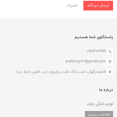
ارسال دیدگاه
انصراف
پاسخگوی شما هستیم
09174049199
arefshop82@gmail.com
قشم،درگهان، جنب بانک ملت، روبروی درب اصلی پاساژ دریا
درباره ما
لوازم خانگی عارف
اطلاعات بیش‌تر