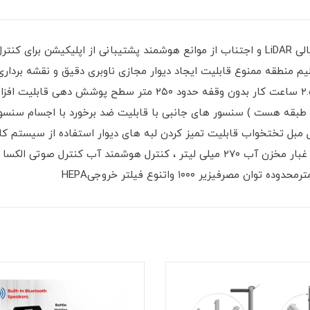
قدرت مکش فوق العاده ۴۰۰۰pa مکش قوی پیمایش عالی LiDAR و اجتناب از موانع هوشمند پشتیب
یم منطقه ممنوع قابلیت ایجاد دیوار مجازی ناوبری دقیق و نقشه برد
هوشمند ظرفیت باتری ۵۲۰۰ میلی آمپر ساعت است ۲.۵ ساعت کار بدون
نیازهای مختلف تمیز کردن ۵۷۰ میلی لیتر مخزن گرد و غبار مخزن آب ۲۷۰ میلی لیتر ، کنتر