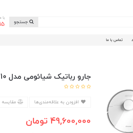
با 
جستجو
9199
تماس با ما
جارو رباتیک شیائومی مدل L10
افزودن به علاقه‌مندی‌ها
مقایسه 
49,600,000
تومان