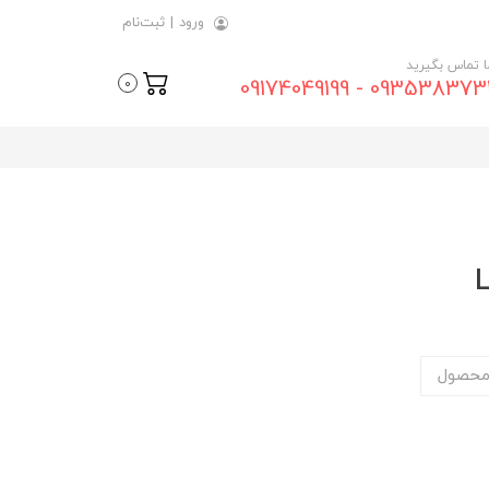
ورود
|
ثبت‌نام
ما تماس بگیرید
09353837315 - 0917404
0
محصول