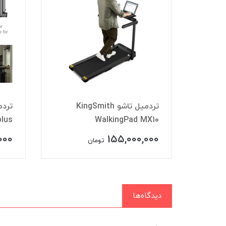
مدل KingSmith
تردمیل تاشو KingSmith
plus
WalkingPad MX10
WAL
000
155,000,000
تومان
دیدگاه‌ها