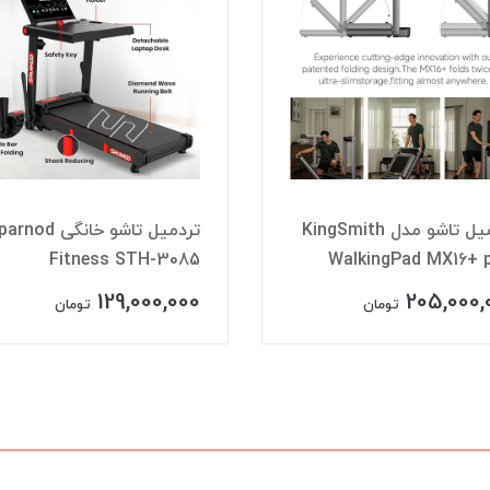
تردمیل تاشو مدل KingSmith
تردمیل تاشو خانگی nod
Fitness STH-3085
WalkingPad MX16+ 
129,000,000
205,000,
تومان
تومان