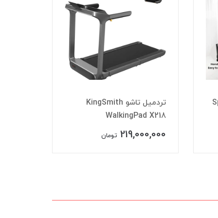
تردمیل 
Spar
تردمیل تاشو KingSmith
مدل
plus
WalkingPad X218
00,000
219,000,000
تومان