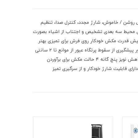
انی از اپلیکیشن برای کنترل روشن / خاموش، شارژ مجدد، کنترل صدا، تنظیم
اری محیط سه بعدی تشخیص و اجتناب از اشیاء بصورت
 وقفه حدود ۲۵۰ متر سطح پوشش دهی قابلیت افزایش قدرت مکش خودکار روی فرش برای تمیزی بهتر
قابلیت نقشه برداری سه پلان (برای خانه هایی که چند طبقه هست ) سنسور های جانبی با قابلیت ضد برخورد با اجسام سنسور پیشگیری از سقوط پرتگاه عبور از موانع تا ۲ سانتی
متر قابلیت تمیز کردن زیر اجسام با ارتقاع مناسب مثل مبل تختخواب قابلیت تمیز کردن لبه های دیوار استفاده از سیستم کاهش نویز پنچ گانه ۴ حالت مکش برای برآوردن
ل هوشمند آب کنترل صوتی الکسا دارای قابلیت شارژ خودکار و از سرگیری تمیز