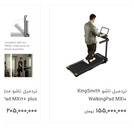
تردمیل تاشو KingSmith
تر
ngPad MX16+ plus
WalkingPad MX10
205,000,000
155,000,000
تومان
توم