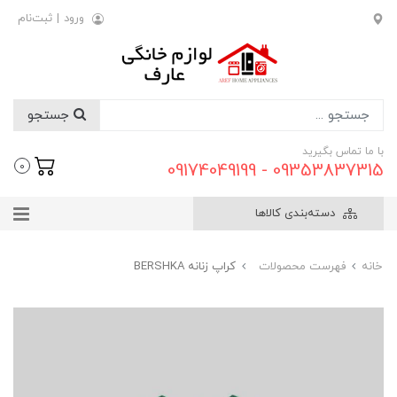
ورود
|
ثبت‌نام
جستجو
با ما تماس بگیرید
09353837315 - 09174049199
0
دسته‌بندی کالاها
خانه
فهرست محصولات
کراپ زنانه BERSHKA