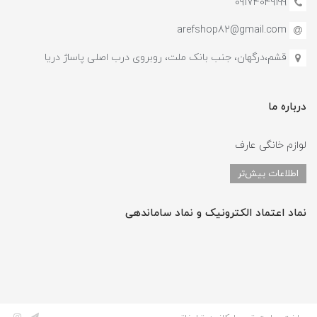
09174049199
arefshop82@gmail.com
قشم،درگهان، جنب بانک ملت، روبروی درب اصلی پاساژ دریا
درباره ما
لوازم خانگی عارف
اطلاعات بیش‌تر
نماد اعتماد الکترونیک و نماد ساماندهی