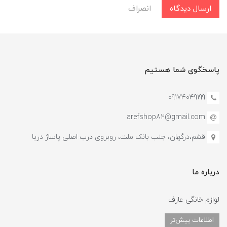
ارسال دیدگاه
انصراف
پاسخگوی شما هستیم
09174049199
arefshop82@gmail.com
قشم،درگهان، جنب بانک ملت، روبروی درب اصلی پاساژ دریا
درباره ما
لوازم خانگی عارف
اطلاعات بیش‌تر