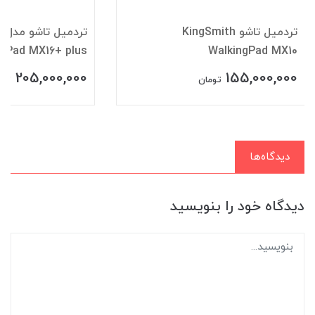
تردمیل تاشو KingSmith
تر
ngPad MX16+ plus
WalkingPad MX10
205,000,000
155,000,000
تومان
توم
دیدگاه‌ها
دیدگاه خود را بنویسید