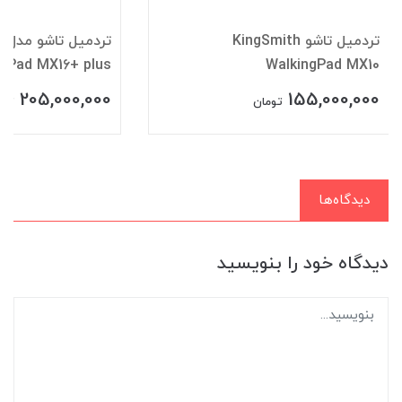
تردمیل تاشو KingSmith
تر
ngPad MX16+ plus
WalkingPad MX10
205,000,000
155,000,000
تومان
توم
دیدگاه‌ها
دیدگاه خود را بنویسید