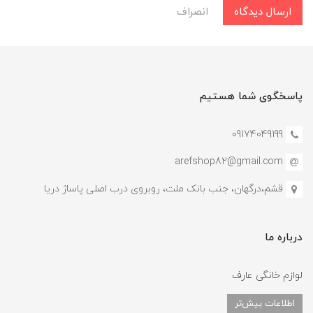
ارسال دیدگاه
انصراف
پاسخگوی شما هستیم
09174049199
arefshop82@gmail.com
قشم،درگهان، جنب بانک ملت، روبروی درب اصلی پاساژ دریا
درباره ما
لوازم خانگی عارف
اطلاعات بیش‌تر