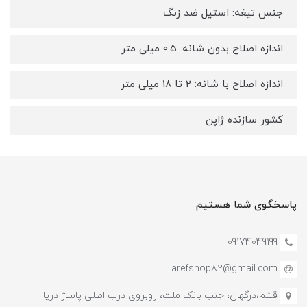
جنس تیغه: استیل ضد زنگ
اندازه اصلاح بدون شانه: 0.5 میلی متر
اندازه اصلاح با شانه: 2 تا 18 میلی متر
کشور سازنده ژاپن
پاسخگوی شما هستیم
09174049199
arefshop82@gmail.com
قشم،درگهان، جنب بانک ملت، روبروی درب اصلی پاساژ دریا