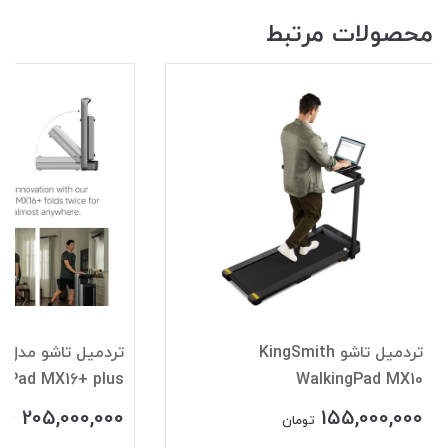
محصولات مرتبط
تردمیل تاشو KingSmith
تر
ngPad MX16+ plus
WalkingPad MX10
205,000,000
155,000,000
تومان
توم