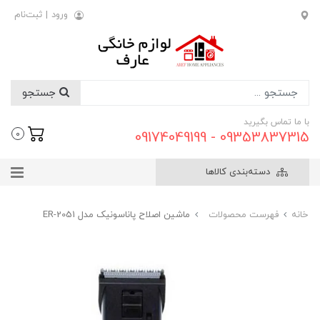
ورود
|
ثبت‌نام
جستجو
با ما تماس بگیرید
09353837315 - 09174049199
0
دسته‌بندی کالاها
خانه
فهرست محصولات
ماشین اصلاح پاناسونیک مدل ER-2051