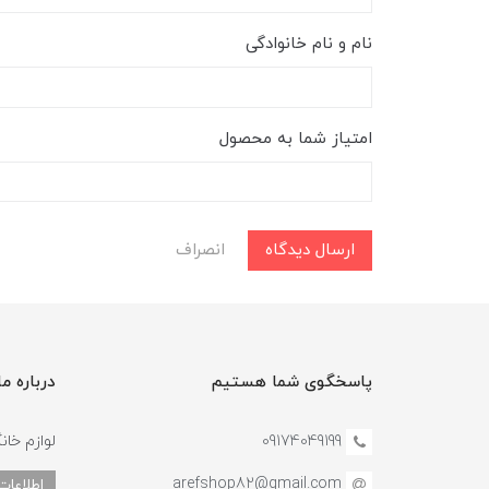
نام و نام خانوادگی
امتیاز شما به محصول
ارسال دیدگاه
انصراف
پاسخگوی شما هستیم
درباره ما
09174049199
لوازم خان
arefshop82@gmail.com
اطلاعات