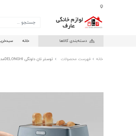
دسته‌بندی کالاها
خانه
سبدخرید
خانه
فهرست محصولات
توستر نان دلونگی DELONGHIمدلCTZS4003.AZ