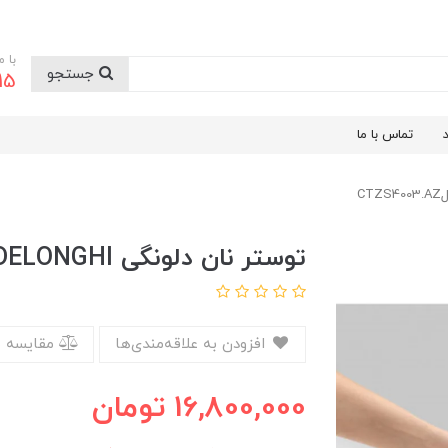
با 
جستجو
9199
تماس با ما
توستر نان دلونگی DELONGHIمدلCTZS4003.AZ
افزودن به علاقه‌مندی‌ها
مقایسه 
16,800,000
تومان