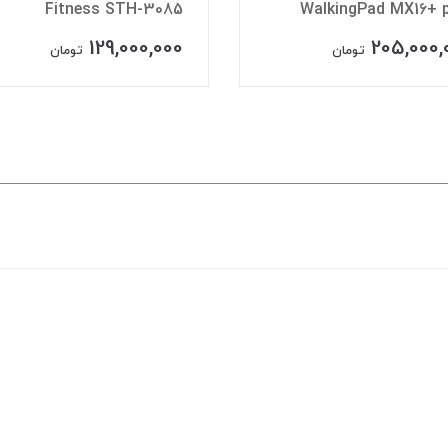
Fitness STH-3085
WalkingPad MX16+ 
129,000,000
205,000,
تومان
تومان