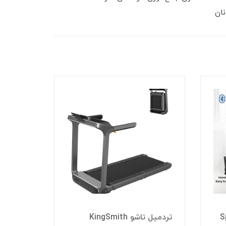
تردمیل 
Spar
تردمیل تاشو KingSmith
مدل