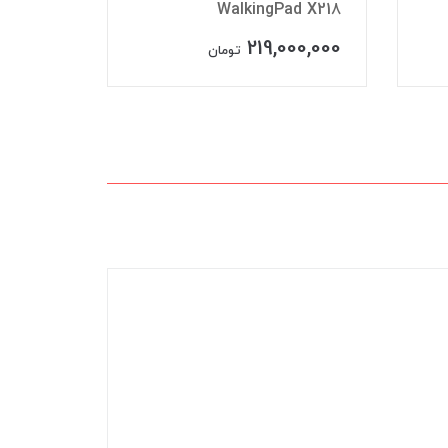
plus
WalkingPad X218
00,000
219,000,000
تومان