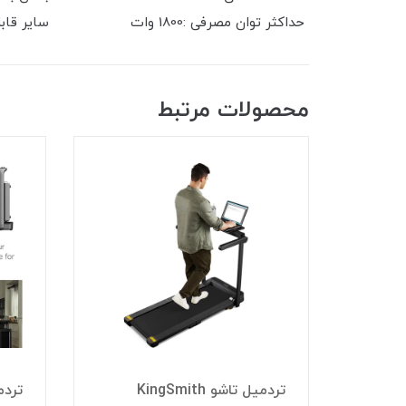
حداکثر توان مصرفی :1800 وات سایر قابلیت‌ ها :مجهز به عملکرد یخ زدایی، مجهز به کنترل میزان قهوه ای شدن نان
محصولات مرتبط
مدل KingSmith
تردمیل تاشو KingSmith