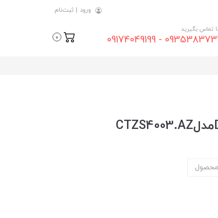
ورود
|
ثبت‌نام
ما تماس بگیرید
09353837315 - 0917404
0
محصول