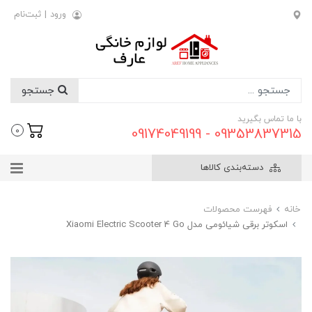
ورود
|
ثبت‌نام
جستجو
با ما تماس بگیرید
09353837315 - 09174049199
0
دسته‌بندی کالاها
خانه
فهرست محصولات
اسکوتر برقی شیائومی مدل Xiaomi Electric Scooter 4 Go