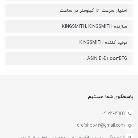
امتیاز سرعت. 16 کیلومتر در ساعت
سازنده KINGSMITH, KINGSMITH
تولید کننده KINGSMITH
ASIN B0D4553BFG
پاسخگوی شما هستیم
09174049199
arefshop82@gmail.com
قشم،درگهان، جنب بانک ملت، روبروی درب اصلی پاساژ دریا