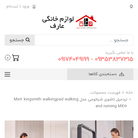
ورود
|
ثبت‌نام
جستجو
با ما تماس بگیرید
09353837315 - 09174049199
0
دسته‌بندی کالاها
خانه
فهرست محصولات
تردمیل تاشوی شیائومی مدل Mx16 kingsmith walkingpad walking
and running MX16