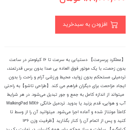
افزودن به سبدخرید
【عملکرد پرسرعت】 دستیابی به سرعت تا 16 کیلومتر در ساعت
بدون زحمت، با یک موتور فوق العاده بی صدا بدون برس قدرتمند،
تردمیلی مستحکم بدون زواید، محیط ورزشی آرام و راحت را بدون
ایجاد مزاحمت برای دیگران فراهم می کند.【طراحی تاشو】به راحتی
میتواند از اندازه کامل به جمع و جور تبدیل می‌شود. در هر شرایط
آب و هوایی، قدم بزنید یا بدوید. تردمیل خانگی WalkingPad MX16
کاملاً مونتاژ شده و آماده اجرا می‌شود. میتوانید آن را از وسط تا
کنید و پس از اتمام آن را کنار بگذارید【ظرفیت وزن 136
کیلوگرم】 ساخت و ساز محکم برای همه کاربران. در نهایت یک پد