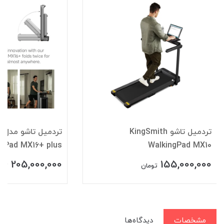
تردمیل تاشو KingSmith
تر
ngPad MX16+ plus
WalkingPad MX10
205,000,000
155,000,000
تومان
توم
مشخصات
دیدگاه‌ها