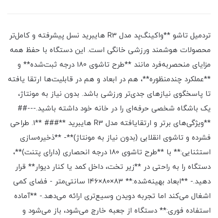
تردمیل تاشو **واکینگ‌پد مدل R3 هایبرید نسل پیشرفته و کامل‌تر
محصولات هوشمند ورزشی خانگی است. این دستگاه با حفظ همه
مزایای منحصربه‌فرد مانند **طرح تاشوی 180 درجه ثبت‌شده** و
**عملکرد چندمنظوره**، هم در ابعاد و هم در قابلیت‌ها ارتقا یافته
تا پاسخگوی نیازهای جدی‌تر ورزشی باشد. بدون نیاز به مونتاژ،
یک باشگاه شخصی حرفه‌ای را در خانه خود داشته باشید.---##
**ویژگی‌های برتر و ارتقایافته مدل R3 هایبرید **### **1. طراحی
فشرده و تاشوی انقلابی (بدون نیاز به مونتاژ)**- **ذخیره‌سازی
استثنایی:** با **طرح تاشوی 180 درجه انحصاری (دارای پتنت)**،
دستگاه را به راحتی در **زیر تخت، داخل کمد یا کنار دیوار** قرار
دهید.- **ابعاد بهینه‌شده:** ۸۳×۸۰×۱۴۶ سانتی‌متر - فضای کمی
اشغال می‌کند اما تجربه دویدن وسیع‌تری ارائه می‌دهد.- **آماده
استفاده فوری:** دستگاه از جعبه خارج می‌شود، باز می‌شود و