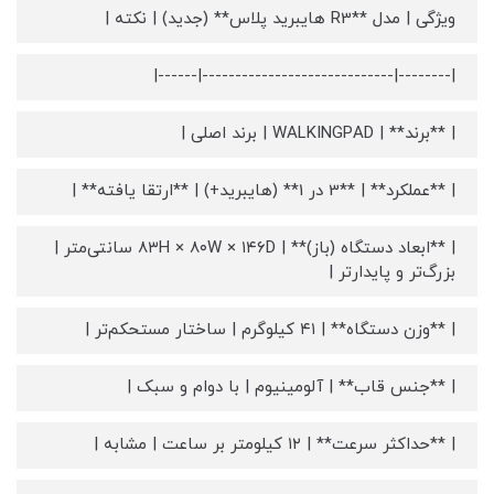
ویژگی | مدل **R3 هایبرید پلاس** (جدید) | نکته |
|--------|-----------------------------|------|
| **برند** | WALKINGPAD | برند اصلی |
| **عملکرد** | **3 در 1** (هایبرید+) | **ارتقا یافته** |
| **ابعاد دستگاه (باز)** | ۸۳H × ۸۰W × ۱۴۶D سانتی‌متر |
بزرگ‌تر و پایدارتر |
| **وزن دستگاه** | ۴۱ کیلوگرم | ساختار مستحکم‌تر |
| **جنس قاب** | آلومینیوم | با دوام و سبک |
| **حداکثر سرعت** | ۱۲ کیلومتر بر ساعت | مشابه |