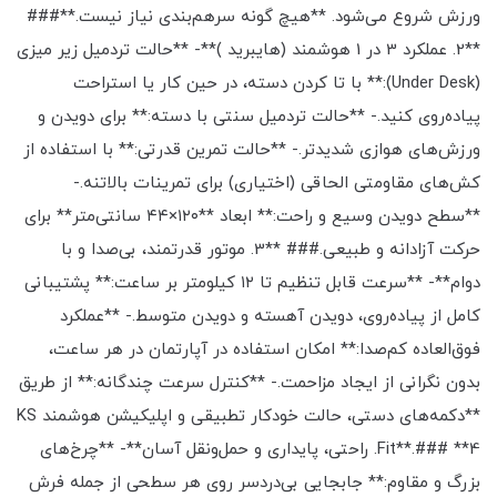
ورزش شروع می‌شود. **هیچ گونه سرهم‌بندی نیاز نیست.**###
**2. عملکرد 3 در 1 هوشمند (هایبرید )**- **حالت تردمیل زیر میزی
(Under Desk):** با تا کردن دسته، در حین کار یا استراحت
پیاده‌روی کنید.- **حالت تردمیل سنتی با دسته:** برای دویدن و
ورزش‌های هوازی شدیدتر.- **حالت تمرین قدرتی:** با استفاده از
کش‌های مقاومتی الحاقی (اختیاری) برای تمرینات بالاتنه.-
**سطح دویدن وسیع و راحت:** ابعاد **۱۲۰×۴۴ سانتی‌متر** برای
حرکت آزادانه و طبیعی.### **3. موتور قدرتمند، بی‌صدا و با
دوام**- **سرعت قابل تنظیم تا ۱۲ کیلومتر بر ساعت:** پشتیبانی
کامل از پیاده‌روی، دویدن آهسته و دویدن متوسط.- **عملکرد
فوق‌العاده کم‌صدا:** امکان استفاده در آپارتمان در هر ساعت،
بدون نگرانی از ایجاد مزاحمت.- **کنترل سرعت چندگانه:** از طریق
**دکمه‌های دستی، حالت خودکار تطبیقی و اپلیکیشن هوشمند KS
Fit**.### **4. راحتی، پایداری و حمل‌ونقل آسان**- **چرخ‌های
بزرگ و مقاوم:** جابجایی بی‌دردسر روی هر سطحی از جمله فرش