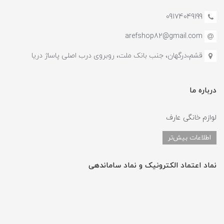
09174049199
arefshop82@gmail.com
قشم،درگهان، جنب بانک ملت، روبروی درب اصلی پاساژ دریا
درباره ما
لوازم خانگی عارف
اطلاعات بیش‌تر
نماد اعتماد الکترونیک و نماد ساماندهی