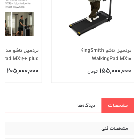
تردمیل تاشو KingSmith
تر
ngPad MX16+ plus
WalkingPad MX10
205,000,000
155,000,000
تومان
توم
مشخصات
دیدگاه‌ها
مشخصات فنی