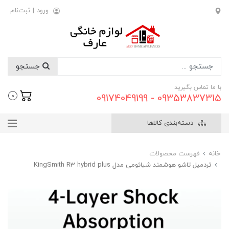
ورود
|
ثبت‌نام
جستجو
با ما تماس بگیرید
09353837315 - 09174049199
0
دسته‌بندی کالاها
خانه
فهرست محصولات
تردمیل تاشو هوشمند شیائومی مدل KingSmith R3 hybrid plus