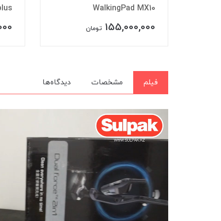
plus
WalkingPad MX10
WAL
000
155,000,000
تومان
فیلم
مشخصات
دیدگاه‌ها