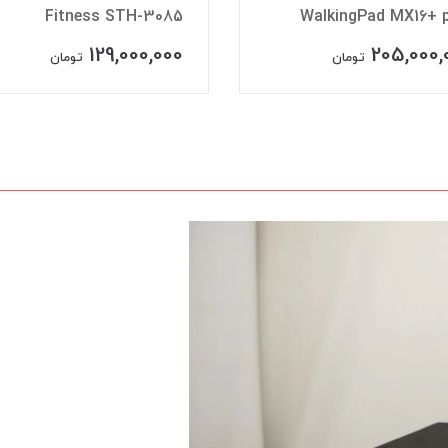
Fitness STH-3085
WalkingPad MX16+ 
129,000,000
205,000,
تومان
تومان