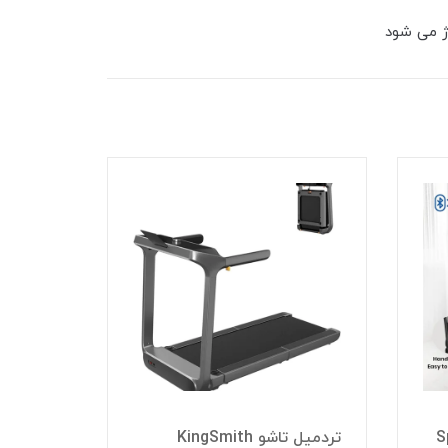
تردمیل 
Spar
تردمیل تاشو KingSmith
مدل