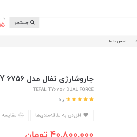
با 
جستجو
9199
تماس با ما
جاروشارژی تفال مدل TY 6756
TEFAL TY6756 DUAL FORCE
از 5
افزودن به علاقه‌مندی‌ها
مقایسه 
40,800,000
تومان