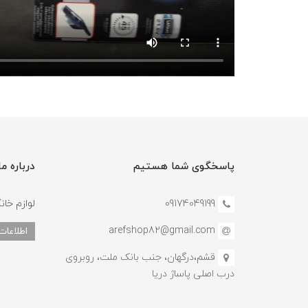
پاسخگوی شما هستیم
درباره ما
09174049199
لوازم خان
arefshop82@gmail.com
اطلاعات
قشم،درگهان، جنب بانک ملت، روبروی
درب اصلی پاساژ دریا