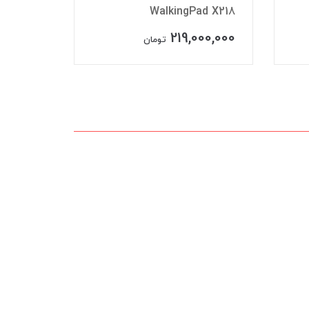
plus
WalkingPad X218
00,000
219,000,000
تومان