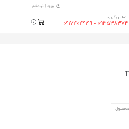
ورود
|
ثبت‌نام
ما تماس بگیرید
09353837315 - 0917404
0
محصول