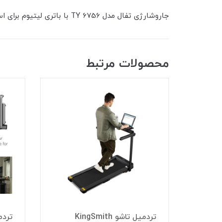
جاروشارژی تفال مدل TY 6756 با باتری لیتیوم برای استفاده 24 دقیقه ای و دارای 2 سرعت که به طور کامل در 5 ساعت شارژ می شود
محصولات مرتبط
مدل KingSmith
تردمیل تاشو KingSmith