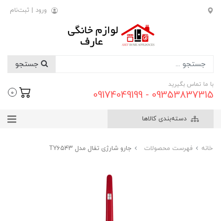
ورود
|
ثبت‌نام
جستجو
با ما تماس بگیرید
09353837315 - 09174049199
0
دسته‌بندی کالاها
خانه
فهرست محصولات
جارو شارژی تفال مدل TY۶۵۴۳