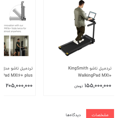
تردمیل تاشو KingSmith
تر
ngPad MX16+ plus
WalkingPad MX10
205,000,000
155,000,000
تومان
توم
مشخصات
دیدگاه‌ها