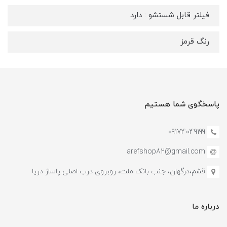
فیلتر قابل شستشو : دارد
رنگ قرمز
پاسخگوی شما هستیم
09174049199
arefshop82@gmail.com
قشم،درگهان، جنب بانک ملت، روبروی درب اصلی پاساژ دریا
درباره ما