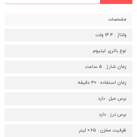
مشخصات
ولتاژ : 14.4 ولت
نوع باتری: لیتیوم
زمان شارژ : ۵ ساعت
زمان استفاده : ۳۰ دقیقه
برس مبل : دارد
برس درز : دارد
ظرفیت مخزن : ۰.۶۵ لیتر